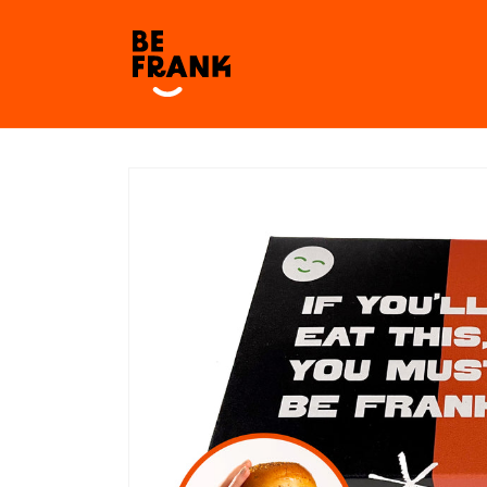
Skip to
content
Skip to
product
information