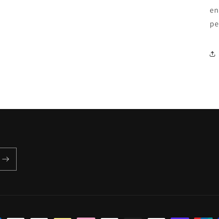
modal
en
pe