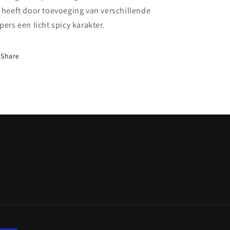
 heeft door toevoeging van verschillende
pers een licht spicy karakter.
Share