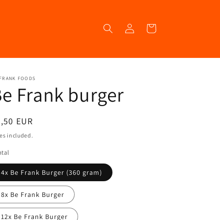
Log
Cart
in
 FRANK FOODS
e Frank burger
egular
7,50 EUR
ice
es included.
tal
4x Be Frank Burger (360 gram)
8x Be Frank Burger
12x Be Frank Burger