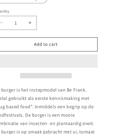
ntity
antity
Decrease
Increase
quantity
quantity
for
for
Be
Be
Add to cart
Frank
Frank
burger
burger
 burger is het instapmodel van Be Frank.
elal gebruikt als eerste kennismaking met
ug based food”. Inmiddels een begrip op de
odfestivals. De burger is een mooie
mbinatie van insecten- en plantaardig eiwit.
 burger is op smaak gebracht met ui, tomaat